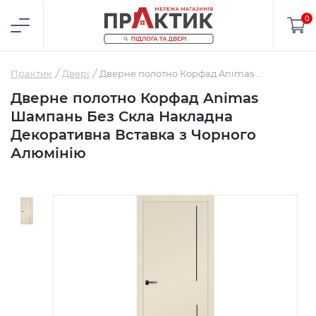
0
Практик
Двері
Дверне полотно Корфад Animas Шампань Без Скла Накладна Декоративна Вставка з Чорного Алюмінію
Дверне полотно Корфад Animas
Шампань Без Скла Накладна
Декоративна Вставка з Чорного
Алюмінію