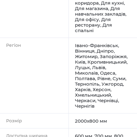
коридора
,
Для кухні
,
Для магазина
,
Для
навчальних закладів
,
Для офісу
,
Для
ресторану
,
Для
спальні
Регіон
Івано-Франківськ
,
Вінниця
,
Дніпро
,
Житомир
,
Запоріжжя
,
Київ
,
Кропивницький
,
Луцьк
,
Львів
,
Миколаїв
,
Одеса
,
Полтава
,
Рівне
,
Суми
,
Тернопіль
,
Ужгород
,
Харків
,
Херсон
,
Хмельницький
,
Черкаси
,
Чернівці
,
Чернігів
Розмір
2000x800 мм
Доступна ширина
600 мм, 700 мм, 800