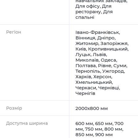
навчальних закладів
,
Для офісу
,
Для
ресторану
,
Для
спальні
Регіон
Івано-Франківськ
,
Вінниця
,
Дніпро
,
Житомир
,
Запоріжжя
,
Київ
,
Кропивницький
,
Луцьк
,
Львів
,
Миколаїв
,
Одеса
,
Полтава
,
Рівне
,
Суми
,
Тернопіль
,
Ужгород
,
Харків
,
Херсон
,
Хмельницький
,
Черкаси
,
Чернівці
,
Чернігів
Розмір
2000х800 мм
Доступна ширина
600 мм, 650 мм, 700
мм, 750 мм, 800 мм,
850 мм, 900 мм