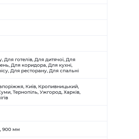
у
,
Для готелів
,
Для дитячої
,
Для
щень
,
Для коридора
,
Для кухні
,
ісу
,
Для ресторану
,
Для спальні
апоріжжя
,
Київ
,
Кропивницький
,
Суми
,
Тернопіль
,
Ужгород
,
Харків
,
ігів
, 900 мм