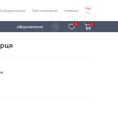
Укр
D візуалізація
Про компанію
Новини
Рус
0
0
В
Є
ІДНОВЛЕННЯ
орця
ня