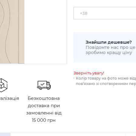
Знайшли дешевше?
Повідомте нас про це 
зробимо кращу ціну
Зверніть увагу!
Колір товару на фото може від
пов‘язано зі спотворенням пе
уалізація
Безкоштовна
доставка при
замовленні від
15 000 грн