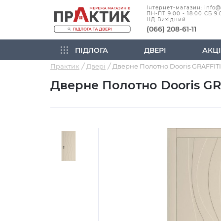
Інтернет-магазин: info
ПН-ПТ 9:00 - 18:00 СБ 9:
НД Вихідний
(066) 208-61-11
ПІДЛОГА
ДВЕРІ
АКЦІ
Практик
Двері
Дверне Полотно Dooris GRA