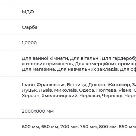
МДФ
Фарба
1,0000
Для ванної кімнати
,
Для вітальні
,
Для гардероб
житлових приміщень
,
Для комерційних примі
Для магазина
,
Для навчальних закладів
,
Для оф
Івано-Франківськ
,
Вінниця
,
Дніпро
,
Житомир
,
З
Луцьк
,
Львів
,
Миколаїв
,
Одеса
,
Полтава
,
Рівне
,
Херсон
,
Хмельницький
,
Черкаси
,
Чернівці
,
Черн
2000х800 мм
600 мм, 650 мм, 700 мм, 750 мм, 800 мм, 850 мм