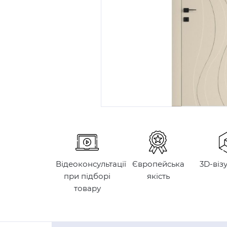
Відеоконсультації
Європейська
3D-віз
при підборі
якість
товару