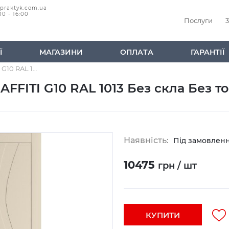
@praktyk.com.ua
00 - 16:00
Послуги
3
Ї
МАГАЗИНИ
ОПЛАТА
ГАРАНТІЇ
Дверне Полотно Dooris GRAFFITI G10 RAL 1013 Без скла Без торця
FFITI G10 RAL 1013 Без скла Без т
Наявність:
Під замовлен
10475
грн / шт
КУПИТИ